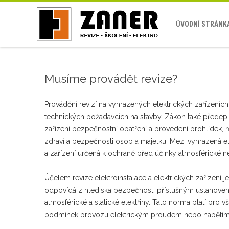
ÚVODNÍ STRÁNK
Musíme provádět revize?
Provádění revizí na vyhrazených elektrických zařízeních
technických požadavcích na stavby. Zákon také předepis
zařízení bezpečnostní opatření a provedení prohlídek,
zdraví a bezpečnosti osob a majetku. Mezi vyhrazená ele
a zařízení určená k ochraně před účinky atmosférické neb
Účelem revize elektroinstalace a elektrických zařízení 
odpovídá z hlediska bezpečnosti příslušným ustanoven
atmosférické a statické elektřiny. Tato norma platí pro 
podmínek provozu elektrickým proudem nebo napětím ne