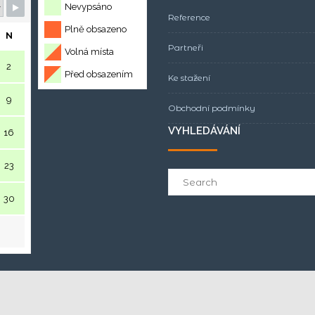
Nevypsáno
Reference
Plně obsazeno
N
Partneři
Volná místa
2
Před obsazením
Ke stažení
9
Obchodní podmínky
VYHLEDÁVÁNÍ
16
23
Search
for:
30