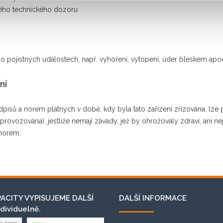
ného technického dozoru
 po pojistných událostech, např. vyhoření, vytopení, úder bleskem apo
ní
pisů a norem platných v době, kdy byla tato zařízení zřizována, lze
provozována), jestliže nemají závady, jež by ohrožovaly zdraví, ani 
 norem.
PACITY VYPISUJEME DALŠÍ
DALŠÍ INFORMACE
dividuelně.