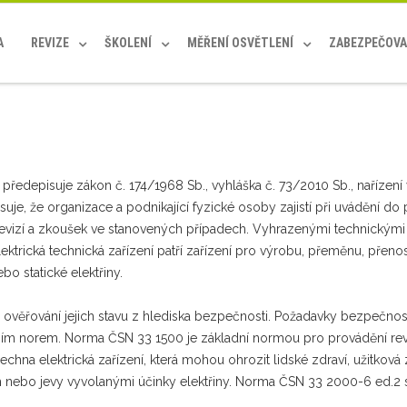
A
REVIZE
ŠKOLENÍ
MĚŘENÍ OSVĚTLENÍ
ZABEZPEČOVA
 předepisuje zákon č. 174/1968 Sb., vyhláška č. 73/2010 Sb., nařízen
uje, že organizace a podnikající fyzické osoby zajistí při uvádění d
 revizí a zkoušek ve stanovených případech. Vyhrazenými technickými
ktrická technická zařízení patří zařízení pro výrobu, přeměnu, přenos,
o statické elektřiny.
je ověřování jejich stavu z hlediska bezpečnosti. Požadavky bezpečnost
ím norem. Norma ČSN 33 1500 je základní normou pro provádění reviz
všechna elektrická zařízení, která mohou ohrozit lidské zdraví, užitkov
bo jevy vyvolanými účinky elektřiny. Norma ČSN 33 2000-6 ed.2 se t