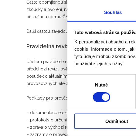
Často opomíjenou skutečností je, že elektrické rozvád
zkoušky a ověření, na dostupném místě musí mít štítek 
Souhlas
příslušnou normu ČSN EN 61439-X, typ proudu, jmenovit
Další častou závadou bývá nedostatečné nebo i chybějíc
Tato webová stránka použív
K personalizaci obsahu a re
Pravidelná revize elektrických zařízení
cookie. Informace o tom, jak
tyto údaje mohou zkombinovat
Účelem pravidelné revize elektroinstalace a elektrickýc
používáte jejich služby.
předchozí revizi, ověřování stavu elektroinstalace a ele
posudek o aktuálním stavu elektrických zařízeních, př
Výběr
provozovaných elektrických zařízení se provádí pravid
Nutné
souhlasu
Podklady pro provádění pravidelné revize jsou:
– dokumentace elektrického zařízení odpovídající sku
– protokoly o určení druhu prostředí, pokud nejsou s
Odmítnout
– zpráva o výchozí revizi a předchozí revizi
– záznamy o provedených kontrolách při pracích prová