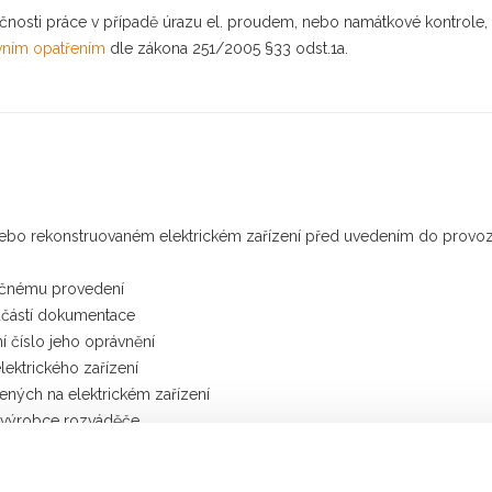
čnosti práce v případě úrazu el. proudem, nebo namátkové kontrole, 
vním opatřením
dle zákona 251/2005 §33 odst.1a.
 nebo rekonstruovaném elektrickém zařízení před uvedením do provoz
tečnému provedení
oučástí dokumentace
í číslo jeho oprávnění
lektrického zařízení
ných na elektrickém zařízení
 výrobce rozváděče
í elektroinstalace