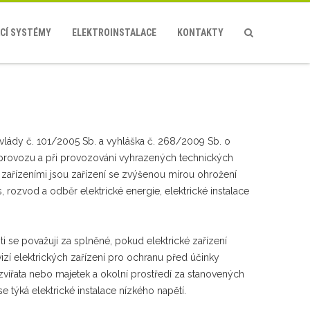
CÍ SYSTÉMY
ELEKTROINSTALACE
KONTAKTY
í vlády č. 101/2005 Sb. a vyhláška č. 268/2009 Sb. o
o provozu a při provozování vyhrazených technických
 zařízeními jsou zařízení se zvýšenou mírou ohrožení
 rozvod a odběr elektrické energie, elektrické instalace
i se považují za splněné, pokud elektrické zařízení
í elektrických zařízení pro ochranu před účinky
á zvířata nebo majetek a okolní prostředí za stanovených
ýká elektrické instalace nízkého napětí.