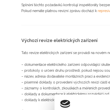
Splnění těchto požadavků kontrolují inspektoráty bezpe
Pokud nemáte platnou revizní zprávu dochází k
represi
Výchozí revize elektrických zařízení
Tato revize elektrických zařízení se provádí na novém
– dokumentace elektrického zařízení odpovídající sku
– protokoly o určení druhu prostředí, pokud nejsou s
– název, adresa dodavatele montážních prací a evidenčn
– písemné doklady o provedení výchozích revizí částí e
– záznamy o kontrolách, zkouškách a měřeních provede
– doklady a dokumentace k elektrickému rozváděči od
– doklady k elektrickým spotřebičům, které jsou součást