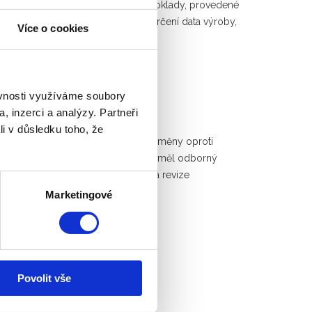
at ČSN EN 61439-1 ed.2, musí mít doklady, provedené
 identifikační číslo, prostředky určení data výroby,
Více o cookies
.
ěvnosti využíváme soubory
, inzerci a analýzy. Partneři
li v důsledku toho, že
í během jejich používání, posouzení změny oproti
ektroinstalace a elektrických zařízení měl odborný
 elektrických zařízení. Pravidelná revize
Marketingové
Povolit vše