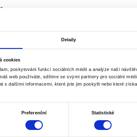
ě?
ího záření a využít ho ve prospěch interiéru. Dnešní člověk sice tráví v
dá na duši i na těle. Proto se denní osvětlení, proslunění a zastínění
é normy a hygienické předpisy, jejich splnění následně prokazuje měření
Detaily
á cookies
klam, poskytování funkcí sociálních médií a analýze naší návšt
Základní požadavky
 náš web používáte, sdílíme se svými partnery pro sociální média
enní osvětlení obytných budov
 s dalšími informacemi, které jste jim poskytli nebo které získa
í osvětlení škol
nní osvětlení průmyslových budov
r
Preferenční
Statistické
taktujte
.