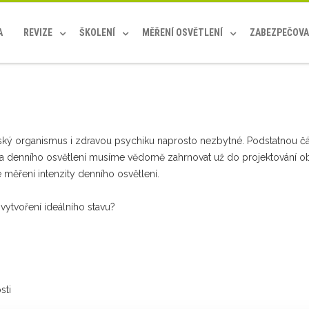
A
REVIZE
ŠKOLENÍ
MĚŘENÍ OSVĚTLENÍ
ZABEZPEČOVA
idský organismus i zdravou psychiku naprosto nezbytné. Podstatnou č
a denního osvětlení musíme vědomě zahrnovat už do projektování oby
ěření intenzity denního osvětlení.
vytvoření ideálního stavu?
sti