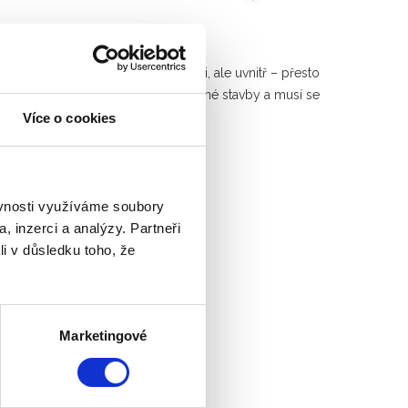
ětšinu času ne venku jako v historii, ale uvnitř – přesto
 vypočítává v projektové přípravě dané stavby a musí se
 intenzity denního osvětlení.
Více o cookies
ěvnosti využíváme soubory
, inzerci a analýzy. Partneři
li v důsledku toho, že
Marketingové