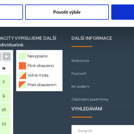
Povolit výběr
PACITY VYPISUJEME DALŠÍ
DALŠÍ INFORMACE
dividuelně.
Nevypsáno
Reference
Plně obsazeno
N
Partneři
Volná místa
2
Před obsazením
Ke stažení
9
Obchodní podmínky
VYHLEDÁVÁNÍ
16
23
Search