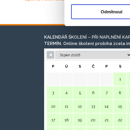
Odmítnout
KALENDÁŘ ŠKOLENÍ – PŘI NAPLNĚNÍ KA
TERMÍN. Online školení probíhá zcela in
P
Ú
S
Č
P
S
1
3
4
5
6
7
8
10
11
12
13
14
15
17
18
19
20
21
22