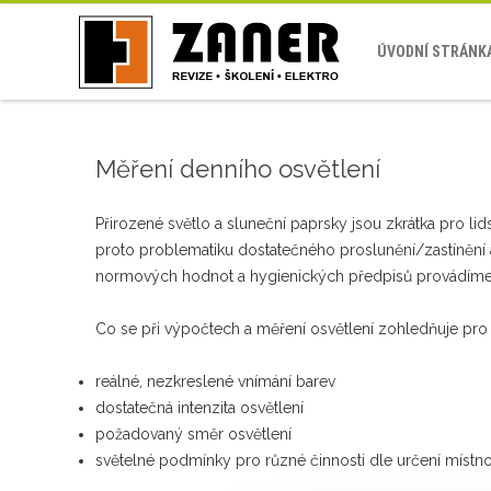
ÚVODNÍ STRÁNK
Měření denního osvětlení
Přirozené světlo a sluneční paprsky jsou zkrátka pro l
proto problematiku dostatečného proslunění/zastínění 
normových hodnot a hygienických předpisů provádíme m
Co se při výpočtech a měření osvětlení zohledňuje pro 
reálné, nezkreslené vnímání barev
dostatečná intenzita osvětlení
požadovaný směr osvětlení
světelné podmínky pro různé činnosti dle určení místno