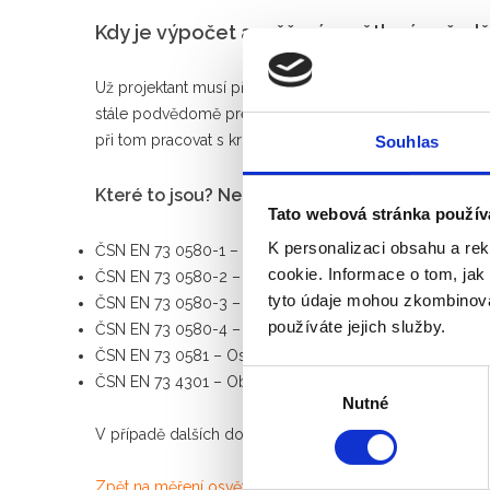
Kdy je výpočet a měření osvětlení na řad
Už projektant musí při své práci myslet na využití slunečn
stále podvědomě preferuje přirozené světlo. Bez něj strá
při tom pracovat s kritérii, která nám ukládají příslušn
Souhlas
Které to jsou? Není jich málo…
Tato webová stránka použív
K personalizaci obsahu a re
ČSN EN 73 0580-1 – Denní osvětlení budov – Část 10: 
cookie. Informace o tom, jak
ČSN EN 73 0580-2 – Denní osvětlení budov – Část 2: D
tyto údaje mohou zkombinovat
ČSN EN 73 0580-3 – Denní osvětlení budov. Část 3: Denn
používáte jejich služby.
ČSN EN 73 0580-4 – Denní osvětlení budov. Část 4: De
ČSN EN 73 0581 – Oslunění budov a venkovních prosto
Výběr
ČSN EN 73 4301 – Obytné budovy
Nutné
souhlasu
V případě dalších dotazů a objednávek nás, prosím,
kon
Zpět na měření osvětlení
.