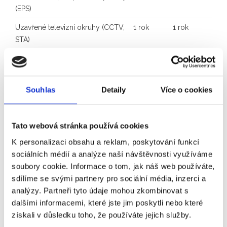
(EPS)
Uzavřené televizní okruhy (CCTV,
1 rok
1 rok
STA)
Domovní telefony, videotelefony
1 rok
1 rok
(DT, VDT)
Evakuační systémy, ozvučení
1/2 roku
1 rok
Souhlas
Detaily
Více o cookies
(EVAK, OZV)
Systémy kontroly vstupu (SKV,
1 rok
1 rok
Tato webová stránka používá cookies
Acces)
K personalizaci obsahu a reklam, poskytování funkcí
Záložní zdroje (UPS)
1 rok
1 rok
sociálních médií a analýze naší návštěvnosti využíváme
soubory cookie. Informace o tom, jak náš web používáte,
Nouzové a únikové osvětlení (NO)
1 rok
1 rok
sdílíme se svými partnery pro sociální média, inzerci a
analýzy. Partneři tyto údaje mohou zkombinovat s
Pokud termín funkční zkoušky připadá do
dalšími informacemi, které jste jim poskytli nebo které
termínu revize, provádí se jako její součást.
získali v důsledku toho, že používáte jejich služby.