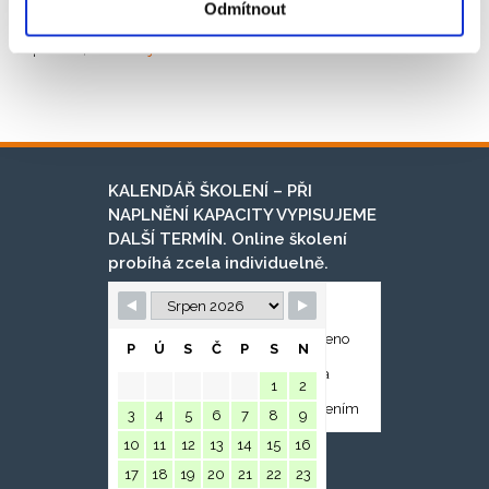
Odmítnout
V případě dalších dotazů a objednávek nás,
prosím,
kontaktujte
.
KALENDÁŘ ŠKOLENÍ – PŘI
NAPLNĚNÍ KAPACITY VYPISUJEME
DALŠÍ TERMÍN. Online školení
probíhá zcela individuelně.
Nevypsáno
Plně obsazeno
P
Ú
S
Č
P
S
N
Volná místa
1
2
Před obsazením
3
4
5
6
7
8
9
10
11
12
13
14
15
16
17
18
19
20
21
22
23