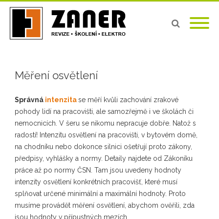
Měření osvětlení
Správná
intenzita
se měří kvůli zachování zrakové
pohody lidí na pracovišti, ale samozřejmě i ve školách či
nemocnicích. V šeru se nikomu nepracuje dobře. Natož s
radostí! Intenzitu osvětlení na pracovišti, v bytovém domě,
na chodníku nebo dokonce silnici ošetřují proto zákony,
předpisy, vyhlášky a normy. Detaily najdete od Zákoníku
práce až po normy ČSN. Tam jsou uvedeny hodnoty
intenzity osvětlení konkrétních pracovišť, které musí
splňovat určené minimální a maximální hodnoty. Proto
musíme provádět měření osvětlení, abychom ověřili, zda
jsou hodnoty v přípustných mezích.