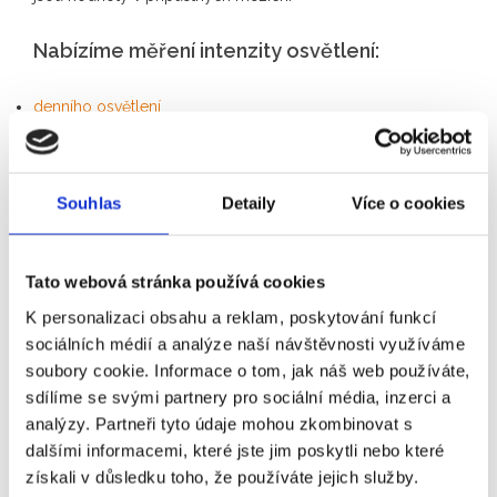
Nabízíme měření intenzity osvětlení:
denního osvětlení
umělého osvětlení
nouzového osvětlení
Osvětlenosti vnitřních
Souhlas
Detaily
Více o cookies
prostorů
Osvětlenosti pracovních
prostorů (pracovní místa)
Tato webová stránka používá cookies
Měření sdruženého
K personalizaci obsahu a reklam, poskytování funkcí
osvětlení (školní a
sociálních médií a analýze naší návštěvnosti využíváme
předškolní zařízení)
soubory cookie. Informace o tom, jak náš web používáte,
sdílíme se svými partnery pro sociální média, inzerci a
Výstupem měření je
Luxmetr
analýzy. Partneři tyto údaje mohou zkombinovat s
protokol, který slouží jako
dalšími informacemi, které jste jim poskytli nebo které
doklad pro kolaudační
získali v důsledku toho, že používáte jejich služby.
řízení.